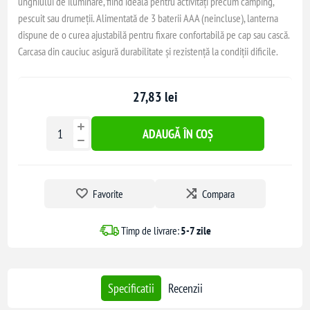
unghiului de iluminare, fiind ideală pentru activități precum camping,
pescuit sau drumeții. Alimentată de 3 baterii AAA (neincluse), lanterna
dispune de o curea ajustabilă pentru fixare confortabilă pe cap sau cască.
Carcasa din cauciuc asigură durabilitate și rezistență la condiții dificile.
27,83 lei
ADAUGĂ ÎN COȘ
Favorite
Compara
Timp de livrare:
5-7 zile
Specificatii
Recenzii