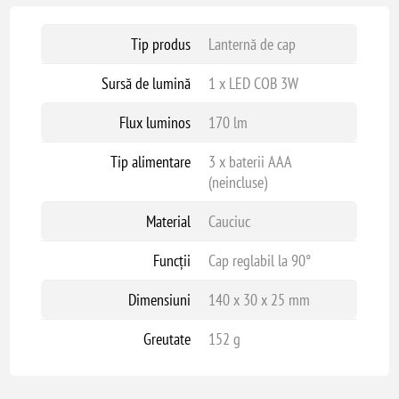
Tip produs
Lanternă de cap
Sursă de lumină
1 x LED COB 3W
Flux luminos
170 lm
Tip alimentare
3 x baterii AAA
(neincluse)
Material
Cauciuc
Funcții
Cap reglabil la 90°
Dimensiuni
140 x 30 x 25 mm
Greutate
152 g