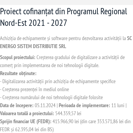
Proiect cofinanțat din Programul Regional
Nord-Est 2021 - 2027
Achiziția de echipamente și software pentru dezvoltarea activității la
SC
ENERGO SISTEM DISTRIBUTIE SRL
Scopul proiectului:
Creșterea gradului de digitalizare a activității de
comerț prin implementarea de noi tehnologii digitale.
Rezultate obținute:
- Digitalizarea activității prin achiziția de echipamente specifice
- Creșterea prezenței în mediul online
- Creșterea numărului de noi tehnologii digitale folosite
Data de începere:
05.11.2024 |
Perioada de implementare:
11 luni |
Valoarea totală a proiectului:
544.359,57 lei
Sprijin financiar UE (FEDR):
415.966,90 lei (din care 353.571,86 lei din
FEDR și 62.395,04 lei din BS)