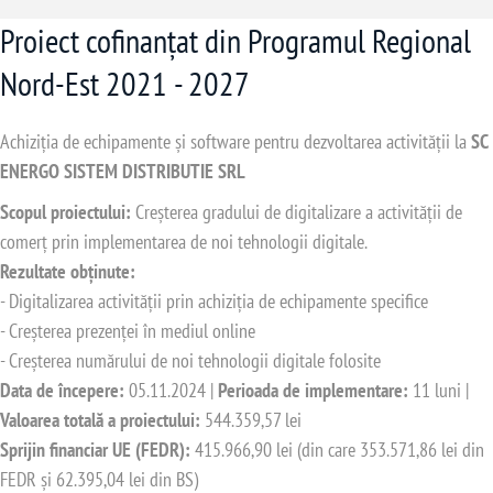
Proiect cofinanțat din Programul Regional
Nord-Est 2021 - 2027
Achiziția de echipamente și software pentru dezvoltarea activității la
SC
ENERGO SISTEM DISTRIBUTIE SRL
Scopul proiectului:
Creșterea gradului de digitalizare a activității de
comerț prin implementarea de noi tehnologii digitale.
Rezultate obținute:
- Digitalizarea activității prin achiziția de echipamente specifice
- Creșterea prezenței în mediul online
- Creșterea numărului de noi tehnologii digitale folosite
Data de începere:
05.11.2024 |
Perioada de implementare:
11 luni |
Valoarea totală a proiectului:
544.359,57 lei
Sprijin financiar UE (FEDR):
415.966,90 lei (din care 353.571,86 lei din
FEDR și 62.395,04 lei din BS)