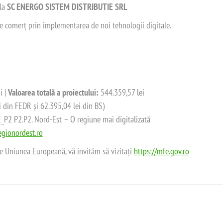
 la
SC ENERGO SISTEM DISTRIBUTIE SRL
 de comerț prin implementarea de noi tehnologii digitale.
i |
Valoarea totală a proiectului:
544.359,57 lei
i din FEDR și 62.395,04 lei din BS)
2 P2.P2. Nord-Est – O regiune mai digitalizată
gionordest.ro
de Uniunea Europeană, vă invităm să vizitați
https://mfe.gov.ro