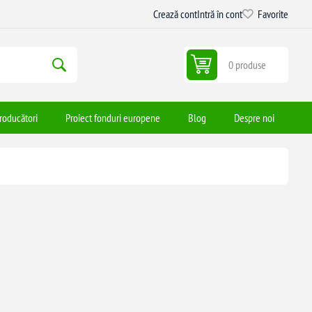
Crează cont
Intră în cont
Favorite
0 produse
roducători
Proiect fonduri europene
Blog
Despre noi