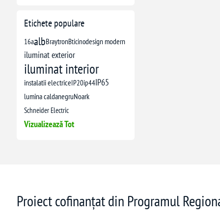
Etichete populare
alb
16a
Braytron
Bticino
design modern
iluminat exterior
iluminat interior
IP65
instalatii electrice
IP20
ip44
lumina calda
negru
Noark
Schneider Electric
Vizualizează Tot
Proiect cofinanțat din Programul Regio