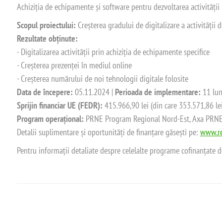
Achiziția de echipamente și software pentru dezvoltarea activității
Scopul proiectului:
Creșterea gradului de digitalizare a activității
Rezultate obținute:
- Digitalizarea activității prin achiziția de echipamente specifice
- Creșterea prezenței în mediul online
- Creșterea numărului de noi tehnologii digitale folosite
Data de începere:
05.11.2024 |
Perioada de implementare:
11 lun
Sprijin financiar UE (FEDR):
415.966,90 lei (din care 353.571,86 le
Program operațional:
PRNE Program Regional Nord-Est, Axa PRNE_P
Detalii suplimentare și oportunități de finanțare găsești pe:
www.re
Pentru informații detaliate despre celelalte programe cofinanțate 