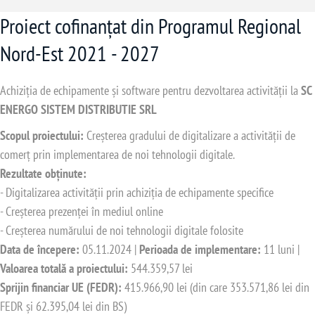
Proiect cofinanțat din Programul Regional
Nord-Est 2021 - 2027
Achiziția de echipamente și software pentru dezvoltarea activității la
SC
ENERGO SISTEM DISTRIBUTIE SRL
Scopul proiectului:
Creșterea gradului de digitalizare a activității de
comerț prin implementarea de noi tehnologii digitale.
Rezultate obținute:
- Digitalizarea activității prin achiziția de echipamente specifice
- Creșterea prezenței în mediul online
- Creșterea numărului de noi tehnologii digitale folosite
Data de începere:
05.11.2024 |
Perioada de implementare:
11 luni |
Valoarea totală a proiectului:
544.359,57 lei
Sprijin financiar UE (FEDR):
415.966,90 lei (din care 353.571,86 lei din
FEDR și 62.395,04 lei din BS)