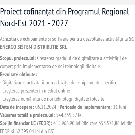
Proiect cofinanțat din Programul Regional
Nord-Est 2021 - 2027
Achiziția de echipamente și software pentru dezvoltarea activității la
SC
ENERGO SISTEM DISTRIBUTIE SRL
Scopul proiectului:
Creșterea gradului de digitalizare a activității de
comerț prin implementarea de noi tehnologii digitale.
Rezultate obținute:
- Digitalizarea activității prin achiziția de echipamente specifice
- Creșterea prezenței în mediul online
- Creșterea numărului de noi tehnologii digitale folosite
Data de începere:
05.11.2024 |
Perioada de implementare:
11 luni |
Valoarea totală a proiectului:
544.359,57 lei
Sprijin financiar UE (FEDR):
415.966,90 lei (din care 353.571,86 lei din
FEDR și 62.395,04 lei din BS)