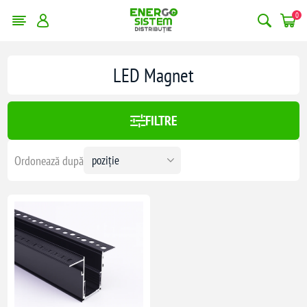
0
LED Magnet
FILTRE
Ordonează după