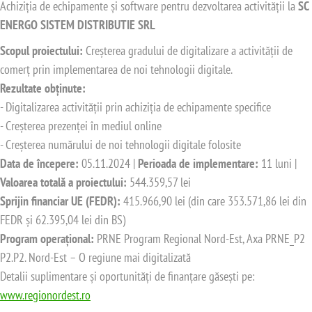
Achiziția de echipamente și software pentru dezvoltarea activității la
SC
ENERGO SISTEM DISTRIBUTIE SRL
Scopul proiectului:
Creșterea gradului de digitalizare a activității de
comerț prin implementarea de noi tehnologii digitale.
Rezultate obținute:
- Digitalizarea activității prin achiziția de echipamente specifice
- Creșterea prezenței în mediul online
- Creșterea numărului de noi tehnologii digitale folosite
Data de începere:
05.11.2024 |
Perioada de implementare:
11 luni |
Valoarea totală a proiectului:
544.359,57 lei
Sprijin financiar UE (FEDR):
415.966,90 lei (din care 353.571,86 lei din
FEDR și 62.395,04 lei din BS)
Program operațional:
PRNE Program Regional Nord-Est, Axa PRNE_P2
P2.P2. Nord-Est – O regiune mai digitalizată
Detalii suplimentare și oportunități de finanțare găsești pe:
www.regionordest.ro