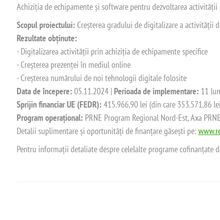
Achiziția de echipamente și software pentru dezvoltarea activității
Scopul proiectului:
Creșterea gradului de digitalizare a activității
Rezultate obținute:
- Digitalizarea activității prin achiziția de echipamente specifice
- Creșterea prezenței în mediul online
- Creșterea numărului de noi tehnologii digitale folosite
Data de începere:
05.11.2024 |
Perioada de implementare:
11 lun
Sprijin financiar UE (FEDR):
415.966,90 lei (din care 353.571,86 le
Program operațional:
PRNE Program Regional Nord-Est, Axa PRNE_P
Detalii suplimentare și oportunități de finanțare găsești pe:
www.re
Pentru informații detaliate despre celelalte programe cofinanțate 