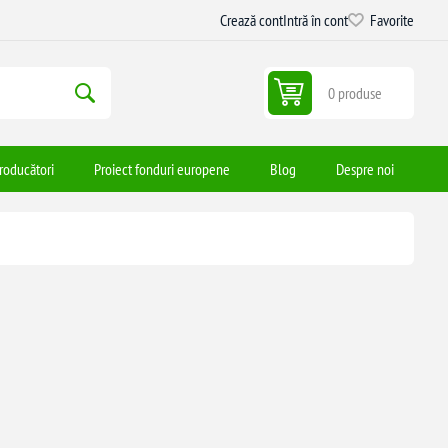
Crează cont
Intră în cont
Favorite
0 produse
roducători
Proiect fonduri europene
Blog
Despre noi