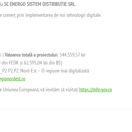
 la
SC ENERGO SISTEM DISTRIBUTIE SRL
 de comerț prin implementarea de noi tehnologii digitale.
i |
Valoarea totală a proiectului:
544.359,57 lei
i din FEDR și 62.395,04 lei din BS)
2 P2.P2. Nord-Est – O regiune mai digitalizată
gionordest.ro
de Uniunea Europeană, vă invităm să vizitați
https://mfe.gov.ro