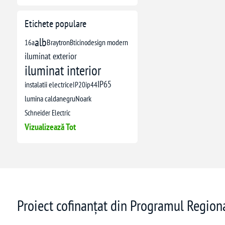
Etichete populare
alb
16a
Braytron
Bticino
design modern
iluminat exterior
iluminat interior
IP65
instalatii electrice
IP20
ip44
lumina calda
negru
Noark
Schneider Electric
Vizualizează Tot
Proiect cofinanțat din Programul Regio