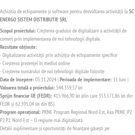
Achiziția de echipamente și software pentru dezvoltarea activității la
SC
ENERGO SISTEM DISTRIBUTIE SRL
Scopul proiectului:
Creșterea gradului de digitalizare a activității de
comerț prin implementarea de noi tehnologii digitale.
Rezultate obținute:
- Digitalizarea activității prin achiziția de echipamente specifice
- Creșterea prezenței în mediul online
- Creșterea numărului de noi tehnologii digitale folosite
Data de începere:
05.11.2024 |
Perioada de implementare:
11 luni |
Valoarea totală a proiectului:
544.359,57 lei
Sprijin financiar UE (FEDR):
415.966,90 lei (din care 353.571,86 lei din
FEDR și 62.395,04 lei din BS)
Program operațional:
PRNE Program Regional Nord-Est, Axa PRNE_P2
P2.P2. Nord-Est – O regiune mai digitalizată
Detalii suplimentare și oportunități de finanțare găsești pe: