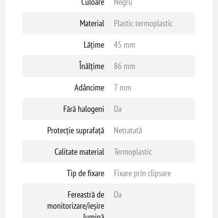
Culoare
Negru
Material
Plastic termoplastic
Lățime
45 mm
Înălțime
86 mm
Adâncime
7 mm
Fără halogeni
Da
Protecție suprafață
Netratată
Calitate material
Termoplastic
Tip de fixare
Fixare prin clipsare
Fereastră de
Da
monitorizare/ieșire
lumină