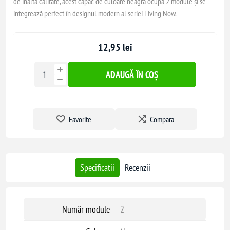
de înaltă calitate, acest capac de culoare neagră ocupă 2 module și se
integrează perfect în designul modern al seriei Living Now.
12,95 lei
ADAUGĂ ÎN COȘ
Favorite
Compara
Specificatii
Recenzii
Număr module
2