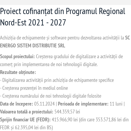
Proiect cofinanțat din Programul Regional
Nord-Est 2021 - 2027
Achiziția de echipamente și software pentru dezvoltarea activității la
SC
ENERGO SISTEM DISTRIBUTIE SRL
Scopul proiectului:
Creșterea gradului de digitalizare a activității de
comerț prin implementarea de noi tehnologii digitale.
Rezultate obținute:
- Digitalizarea activității prin achiziția de echipamente specifice
- Creșterea prezenței în mediul online
- Creșterea numărului de noi tehnologii digitale folosite
Data de începere:
05.11.2024 |
Perioada de implementare:
11 luni |
Valoarea totală a proiectului:
544.359,57 lei
Sprijin financiar UE (FEDR):
415.966,90 lei (din care 353.571,86 lei din
FEDR și 62.395,04 lei din BS)