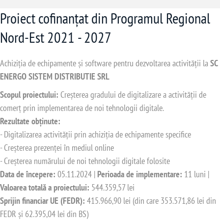
Proiect cofinanțat din Programul Regional
Nord-Est 2021 - 2027
Achiziția de echipamente și software pentru dezvoltarea activității la
SC
ENERGO SISTEM DISTRIBUTIE SRL
Scopul proiectului:
Creșterea gradului de digitalizare a activității de
comerț prin implementarea de noi tehnologii digitale.
Rezultate obținute:
- Digitalizarea activității prin achiziția de echipamente specifice
- Creșterea prezenței în mediul online
- Creșterea numărului de noi tehnologii digitale folosite
Data de începere:
05.11.2024 |
Perioada de implementare:
11 luni |
Valoarea totală a proiectului:
544.359,57 lei
Sprijin financiar UE (FEDR):
415.966,90 lei (din care 353.571,86 lei din
FEDR și 62.395,04 lei din BS)