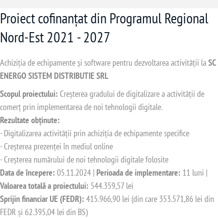
Proiect cofinanțat din Programul Regional
Nord-Est 2021 - 2027
Achiziția de echipamente și software pentru dezvoltarea activității la
SC
ENERGO SISTEM DISTRIBUTIE SRL
Scopul proiectului:
Creșterea gradului de digitalizare a activității de
comerț prin implementarea de noi tehnologii digitale.
Rezultate obținute:
- Digitalizarea activității prin achiziția de echipamente specifice
- Creșterea prezenței în mediul online
- Creșterea numărului de noi tehnologii digitale folosite
Data de începere:
05.11.2024 |
Perioada de implementare:
11 luni |
Valoarea totală a proiectului:
544.359,57 lei
Sprijin financiar UE (FEDR):
415.966,90 lei (din care 353.571,86 lei din
FEDR și 62.395,04 lei din BS)