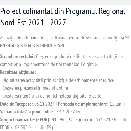
Proiect cofinanțat din Programul Regional
Nord-Est 2021 - 2027
Achiziția de echipamente și software pentru dezvoltarea activității la
SC
ENERGO SISTEM DISTRIBUTIE SRL
Scopul proiectului:
Creșterea gradului de digitalizare a activității de
comerț prin implementarea de noi tehnologii digitale.
Rezultate obținute:
- Digitalizarea activității prin achiziția de echipamente specifice
- Creșterea prezenței în mediul online
- Creșterea numărului de noi tehnologii digitale folosite
Data de începere:
05.11.2024 |
Perioada de implementare:
11 luni |
Valoarea totală a proiectului:
544.359,57 lei
Sprijin financiar UE (FEDR):
415.966,90 lei (din care 353.571,86 lei din
FEDR și 62.395,04 lei din BS)