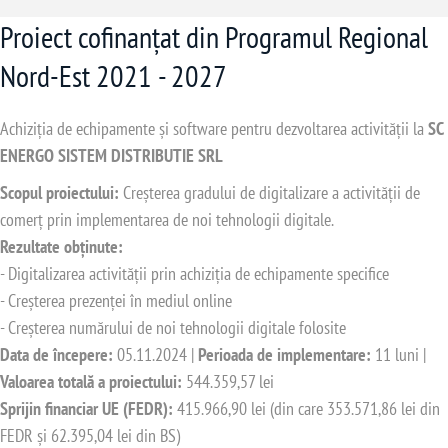
Proiect cofinanțat din Programul Regional
Nord-Est 2021 - 2027
Achiziția de echipamente și software pentru dezvoltarea activității la
SC
ENERGO SISTEM DISTRIBUTIE SRL
Scopul proiectului:
Creșterea gradului de digitalizare a activității de
comerț prin implementarea de noi tehnologii digitale.
Rezultate obținute:
- Digitalizarea activității prin achiziția de echipamente specifice
- Creșterea prezenței în mediul online
- Creșterea numărului de noi tehnologii digitale folosite
Data de începere:
05.11.2024 |
Perioada de implementare:
11 luni |
Valoarea totală a proiectului:
544.359,57 lei
Sprijin financiar UE (FEDR):
415.966,90 lei (din care 353.571,86 lei din
FEDR și 62.395,04 lei din BS)