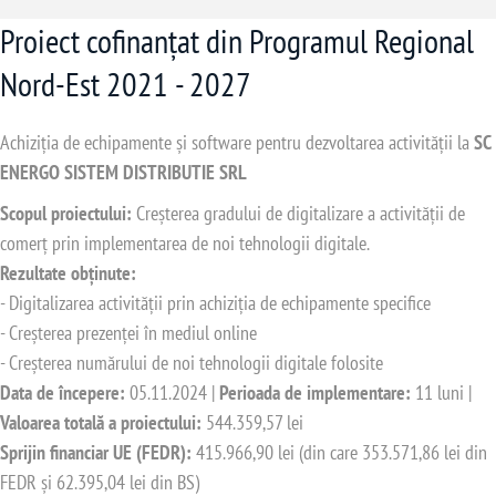
Proiect cofinanțat din Programul Regional
Nord-Est 2021 - 2027
Achiziția de echipamente și software pentru dezvoltarea activității la
SC
ENERGO SISTEM DISTRIBUTIE SRL
Scopul proiectului:
Creșterea gradului de digitalizare a activității de
comerț prin implementarea de noi tehnologii digitale.
Rezultate obținute:
- Digitalizarea activității prin achiziția de echipamente specifice
- Creșterea prezenței în mediul online
- Creșterea numărului de noi tehnologii digitale folosite
Data de începere:
05.11.2024 |
Perioada de implementare:
11 luni |
Valoarea totală a proiectului:
544.359,57 lei
Sprijin financiar UE (FEDR):
415.966,90 lei (din care 353.571,86 lei din
FEDR și 62.395,04 lei din BS)