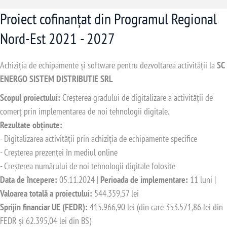
Proiect cofinanțat din Programul Regional
Nord-Est 2021 - 2027
Achiziția de echipamente și software pentru dezvoltarea activității la
SC
ENERGO SISTEM DISTRIBUTIE SRL
Scopul proiectului:
Creșterea gradului de digitalizare a activității de
comerț prin implementarea de noi tehnologii digitale.
Rezultate obținute:
- Digitalizarea activității prin achiziția de echipamente specifice
- Creșterea prezenței în mediul online
- Creșterea numărului de noi tehnologii digitale folosite
Data de începere:
05.11.2024 |
Perioada de implementare:
11 luni |
Valoarea totală a proiectului:
544.359,57 lei
Sprijin financiar UE (FEDR):
415.966,90 lei (din care 353.571,86 lei din
FEDR și 62.395,04 lei din BS)