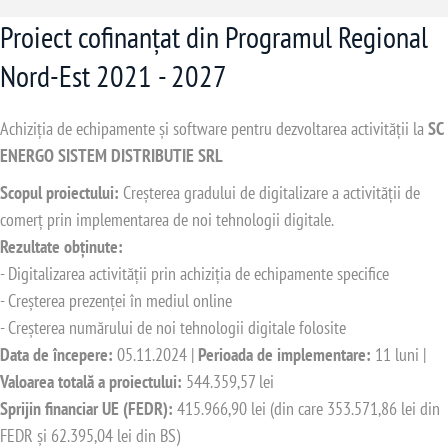
Proiect cofinanțat din Programul Regional
Nord-Est 2021 - 2027
Achiziția de echipamente și software pentru dezvoltarea activității la
SC
ENERGO SISTEM DISTRIBUTIE SRL
Scopul proiectului:
Creșterea gradului de digitalizare a activității de
comerț prin implementarea de noi tehnologii digitale.
Rezultate obținute:
- Digitalizarea activității prin achiziția de echipamente specifice
- Creșterea prezenței în mediul online
- Creșterea numărului de noi tehnologii digitale folosite
Data de începere:
05.11.2024 |
Perioada de implementare:
11 luni |
Valoarea totală a proiectului:
544.359,57 lei
Sprijin financiar UE (FEDR):
415.966,90 lei (din care 353.571,86 lei din
FEDR și 62.395,04 lei din BS)