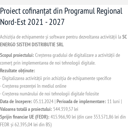
Proiect cofinanțat din Programul Regional
Nord-Est 2021 - 2027
Achiziția de echipamente și software pentru dezvoltarea activității la
SC
ENERGO SISTEM DISTRIBUTIE SRL
Scopul proiectului:
Creșterea gradului de digitalizare a activității de
comerț prin implementarea de noi tehnologii digitale.
Rezultate obținute:
- Digitalizarea activității prin achiziția de echipamente specifice
- Creșterea prezenței în mediul online
- Creșterea numărului de noi tehnologii digitale folosite
Data de începere:
05.11.2024 |
Perioada de implementare:
11 luni |
Valoarea totală a proiectului:
544.359,57 lei
Sprijin financiar UE (FEDR):
415.966,90 lei (din care 353.571,86 lei din
FEDR și 62.395,04 lei din BS)