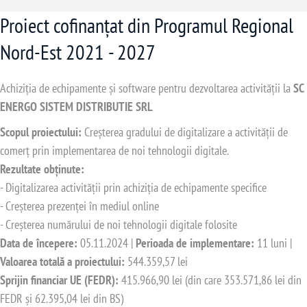
Proiect cofinanțat din Programul Regional
Nord-Est 2021 - 2027
Achiziția de echipamente și software pentru dezvoltarea activității la
SC
ENERGO SISTEM DISTRIBUTIE SRL
Scopul proiectului:
Creșterea gradului de digitalizare a activității de
comerț prin implementarea de noi tehnologii digitale.
Rezultate obținute:
- Digitalizarea activității prin achiziția de echipamente specifice
- Creșterea prezenței în mediul online
- Creșterea numărului de noi tehnologii digitale folosite
Data de începere:
05.11.2024 |
Perioada de implementare:
11 luni |
Valoarea totală a proiectului:
544.359,57 lei
Sprijin financiar UE (FEDR):
415.966,90 lei (din care 353.571,86 lei din
FEDR și 62.395,04 lei din BS)