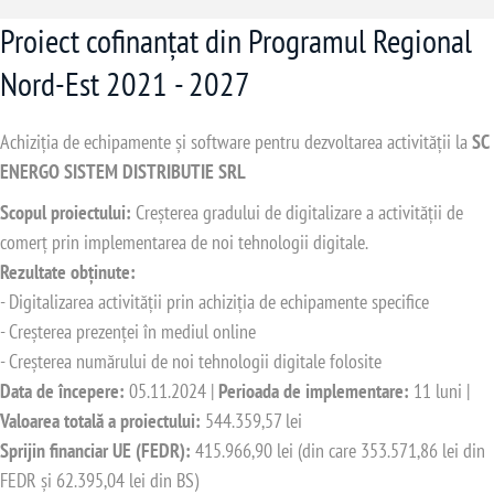
Proiect cofinanțat din Programul Regional
Nord-Est 2021 - 2027
Achiziția de echipamente și software pentru dezvoltarea activității la
SC
ENERGO SISTEM DISTRIBUTIE SRL
Scopul proiectului:
Creșterea gradului de digitalizare a activității de
comerț prin implementarea de noi tehnologii digitale.
Rezultate obținute:
- Digitalizarea activității prin achiziția de echipamente specifice
- Creșterea prezenței în mediul online
- Creșterea numărului de noi tehnologii digitale folosite
Data de începere:
05.11.2024 |
Perioada de implementare:
11 luni |
Valoarea totală a proiectului:
544.359,57 lei
Sprijin financiar UE (FEDR):
415.966,90 lei (din care 353.571,86 lei din
FEDR și 62.395,04 lei din BS)