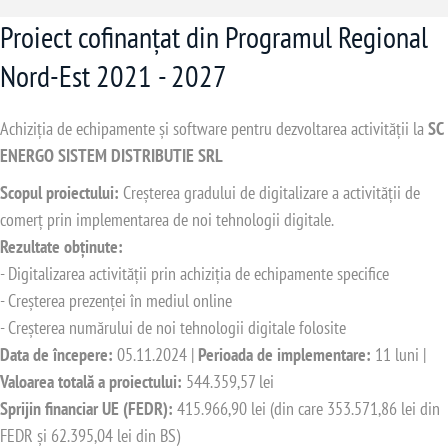
Proiect cofinanțat din Programul Regional
Nord-Est 2021 - 2027
Achiziția de echipamente și software pentru dezvoltarea activității la
SC
ENERGO SISTEM DISTRIBUTIE SRL
Scopul proiectului:
Creșterea gradului de digitalizare a activității de
comerț prin implementarea de noi tehnologii digitale.
Rezultate obținute:
- Digitalizarea activității prin achiziția de echipamente specifice
- Creșterea prezenței în mediul online
- Creșterea numărului de noi tehnologii digitale folosite
Data de începere:
05.11.2024 |
Perioada de implementare:
11 luni |
Valoarea totală a proiectului:
544.359,57 lei
Sprijin financiar UE (FEDR):
415.966,90 lei (din care 353.571,86 lei din
FEDR și 62.395,04 lei din BS)