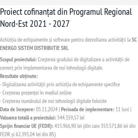
Proiect cofinanțat din Programul Regional
Nord-Est 2021 - 2027
Achiziția de echipamente și software pentru dezvoltarea activității la
SC
ENERGO SISTEM DISTRIBUTIE SRL
Scopul proiectului:
Creșterea gradului de digitalizare a activității de
comerț prin implementarea de noi tehnologii digitale.
Rezultate obținute:
- Digitalizarea activității prin achiziția de echipamente specifice
- Creșterea prezenței în mediul online
- Creșterea numărului de noi tehnologii digitale folosite
Data de începere:
05.11.2024 |
Perioada de implementare:
11 luni |
Valoarea totală a proiectului:
544.359,57 lei
Sprijin financiar UE (FEDR):
415.966,90 lei (din care 353.571,86 lei din
FEDR și 62.395,04 lei din BS)