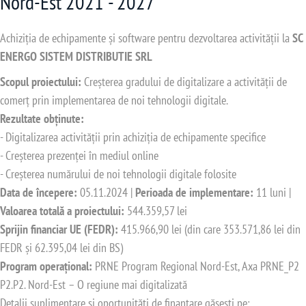
Nord-Est 2021 - 2027
Achiziția de echipamente și software pentru dezvoltarea activității la
SC
ENERGO SISTEM DISTRIBUTIE SRL
Scopul proiectului:
Creșterea gradului de digitalizare a activității de
comerț prin implementarea de noi tehnologii digitale.
Rezultate obținute:
- Digitalizarea activității prin achiziția de echipamente specifice
- Creșterea prezenței în mediul online
- Creșterea numărului de noi tehnologii digitale folosite
Data de începere:
05.11.2024 |
Perioada de implementare:
11 luni |
Valoarea totală a proiectului:
544.359,57 lei
Sprijin financiar UE (FEDR):
415.966,90 lei (din care 353.571,86 lei din
FEDR și 62.395,04 lei din BS)
Program operațional:
PRNE Program Regional Nord-Est, Axa PRNE_P2
P2.P2. Nord-Est – O regiune mai digitalizată
Detalii suplimentare și oportunități de finanțare găsești pe: