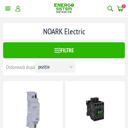
0
NOARK Electric
:
106,00 lei
FILTRE
106
Ordonează după
V