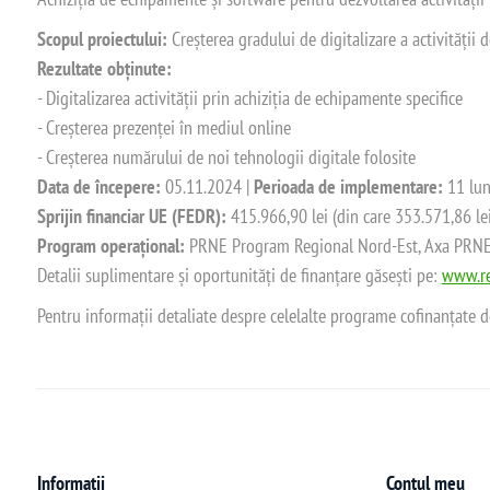
Scopul proiectului:
Creșterea gradului de digitalizare a activității
Rezultate obținute:
- Digitalizarea activității prin achiziția de echipamente specifice
- Creșterea prezenței în mediul online
- Creșterea numărului de noi tehnologii digitale folosite
Data de începere:
05.11.2024 |
Perioada de implementare:
11 lun
Sprijin financiar UE (FEDR):
415.966,90 lei (din care 353.571,86 le
Program operațional:
PRNE Program Regional Nord-Est, Axa PRNE_P
Detalii suplimentare și oportunități de finanțare găsești pe:
www.re
Pentru informații detaliate despre celelalte programe cofinanțate 
Informații
Contul meu