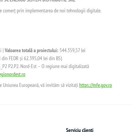
 de comerț prin implementarea de noi tehnologii digitale.
i |
Valoarea totală a proiectului:
544.359,57 lei
i din FEDR și 62.395,04 lei din BS)
2 P2.P2. Nord-Est – O regiune mai digitalizată
gionordest.ro
de Uniunea Europeană, vă invităm să vizitați
https://mfe.gov.ro
Serviciu clienți