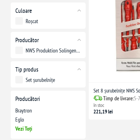
Culoare
Roșcat
Producător
NWS Produktion Solingen Germany
Tip produs
Set șurubelnițe
Set 8 șurubelnițe NWS S
Timp de livrare:
5-7
Producători
în stoc
Braytron
221,19 lei
Eglo
Vezi Toți