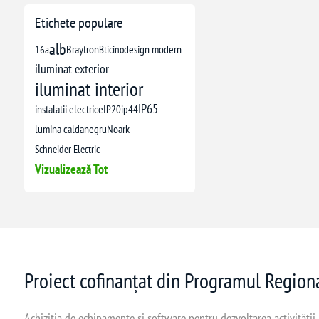
Etichete populare
alb
16a
Braytron
Bticino
design modern
iluminat exterior
iluminat interior
IP65
instalatii electrice
IP20
ip44
lumina calda
negru
Noark
Schneider Electric
Vizualizează Tot
Proiect cofinanțat din Programul Regio
Achiziția de echipamente și software pentru dezvoltarea activității