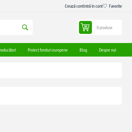
Crează cont
Intră în cont
Favorite
0 produse
roducători
Proiect fonduri europene
Blog
Despre noi