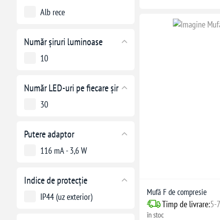
Alb rece
Număr șiruri luminoase
10
Număr LED-uri pe fiecare șir
30
Putere adaptor
116 mA - 3,6 W
Indice de protecție
Mufă F de compresie
IP44 (uz exterior)
Timp de livrare:
5-7
în stoc