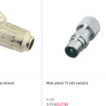
l nichelat
Mufă antenă TV tată metalică
în stoc
1,33 lei
1,27 lei