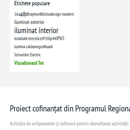
Etichete populare
alb
16a
Braytron
Bticino
design modern
iluminat exterior
iluminat interior
IP65
instalatii electrice
IP20
ip44
lumina calda
negru
Noark
Schneider Electric
Vizualizează Tot
Proiect cofinanțat din Programul Regio
Achiziția de echipamente și software pentru dezvoltarea activității