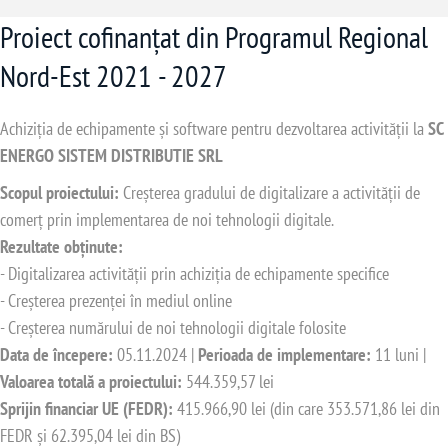
Proiect cofinanțat din Programul Regional
Nord-Est 2021 - 2027
Achiziția de echipamente și software pentru dezvoltarea activității la
SC
ENERGO SISTEM DISTRIBUTIE SRL
Scopul proiectului:
Creșterea gradului de digitalizare a activității de
comerț prin implementarea de noi tehnologii digitale.
Rezultate obținute:
- Digitalizarea activității prin achiziția de echipamente specifice
- Creșterea prezenței în mediul online
- Creșterea numărului de noi tehnologii digitale folosite
Data de începere:
05.11.2024 |
Perioada de implementare:
11 luni |
Valoarea totală a proiectului:
544.359,57 lei
Sprijin financiar UE (FEDR):
415.966,90 lei (din care 353.571,86 lei din
FEDR și 62.395,04 lei din BS)