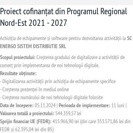
Proiect cofinanțat din Programul Regional
Nord-Est 2021 - 2027
Achiziția de echipamente și software pentru dezvoltarea activității la
SC
ENERGO SISTEM DISTRIBUTIE SRL
Scopul proiectului:
Creșterea gradului de digitalizare a activității de
comerț prin implementarea de noi tehnologii digitale.
Rezultate obținute:
- Digitalizarea activității prin achiziția de echipamente specifice
- Creșterea prezenței în mediul online
- Creșterea numărului de noi tehnologii digitale folosite
Data de începere:
05.11.2024 |
Perioada de implementare:
11 luni |
Valoarea totală a proiectului:
544.359,57 lei
Sprijin financiar UE (FEDR):
415.966,90 lei (din care 353.571,86 lei din
FEDR și 62.395,04 lei din BS)