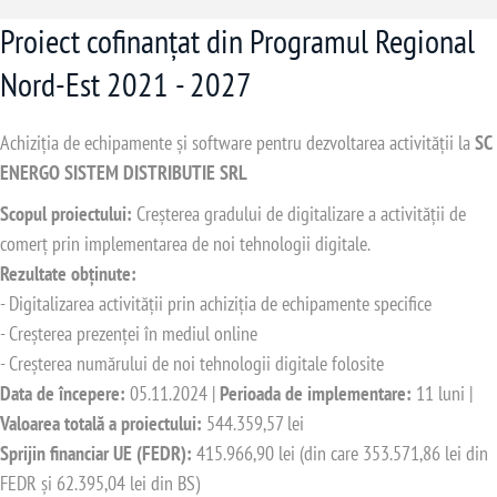
Proiect cofinanțat din Programul Regional
Nord-Est 2021 - 2027
Achiziția de echipamente și software pentru dezvoltarea activității la
SC
ENERGO SISTEM DISTRIBUTIE SRL
Scopul proiectului:
Creșterea gradului de digitalizare a activității de
comerț prin implementarea de noi tehnologii digitale.
Rezultate obținute:
- Digitalizarea activității prin achiziția de echipamente specifice
- Creșterea prezenței în mediul online
- Creșterea numărului de noi tehnologii digitale folosite
Data de începere:
05.11.2024 |
Perioada de implementare:
11 luni |
Valoarea totală a proiectului:
544.359,57 lei
Sprijin financiar UE (FEDR):
415.966,90 lei (din care 353.571,86 lei din
FEDR și 62.395,04 lei din BS)