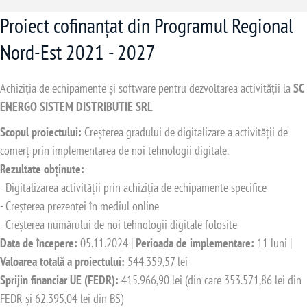
Proiect cofinanțat din Programul Regional
Nord-Est 2021 - 2027
Achiziția de echipamente și software pentru dezvoltarea activității la
SC
ENERGO SISTEM DISTRIBUTIE SRL
Scopul proiectului:
Creșterea gradului de digitalizare a activității de
comerț prin implementarea de noi tehnologii digitale.
Rezultate obținute:
- Digitalizarea activității prin achiziția de echipamente specifice
- Creșterea prezenței în mediul online
- Creșterea numărului de noi tehnologii digitale folosite
Data de începere:
05.11.2024 |
Perioada de implementare:
11 luni |
Valoarea totală a proiectului:
544.359,57 lei
Sprijin financiar UE (FEDR):
415.966,90 lei (din care 353.571,86 lei din
FEDR și 62.395,04 lei din BS)