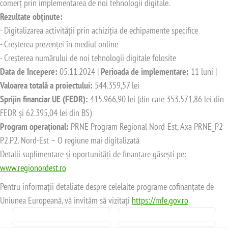
comerț prin implementarea de noi tehnologii digitale.
Rezultate obținute:
- Digitalizarea activității prin achiziția de echipamente specifice
- Creșterea prezenței în mediul online
- Creșterea numărului de noi tehnologii digitale folosite
Data de începere:
05.11.2024 |
Perioada de implementare:
11 luni |
Valoarea totală a proiectului:
544.359,57 lei
Sprijin financiar UE (FEDR):
415.966,90 lei (din care 353.571,86 lei din
FEDR și 62.395,04 lei din BS)
Program operațional:
PRNE Program Regional Nord-Est, Axa PRNE_P2
P2.P2. Nord-Est – O regiune mai digitalizată
Detalii suplimentare și oportunități de finanțare găsești pe:
www.regionordest.ro
Pentru informații detaliate despre celelalte programe cofinanțate de
Uniunea Europeană, vă invităm să vizitați
https://mfe.gov.ro