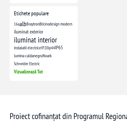
Etichete populare
alb
16a
Braytron
Bticino
design modern
iluminat exterior
iluminat interior
IP65
instalatii electrice
IP20
ip44
lumina calda
negru
Noark
Schneider Electric
Vizualizează Tot
Proiect cofinanțat din Programul Regio