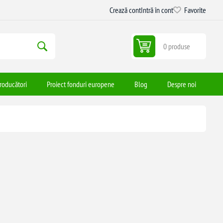
Crează cont
Intră în cont
Favorite
0 produse
roducători
Proiect fonduri europene
Blog
Despre noi