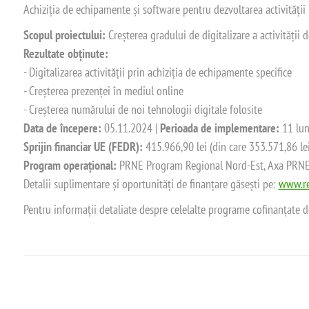
Achiziția de echipamente și software pentru dezvoltarea activității
Scopul proiectului:
Creșterea gradului de digitalizare a activității
Rezultate obținute:
- Digitalizarea activității prin achiziția de echipamente specifice
- Creșterea prezenței în mediul online
- Creșterea numărului de noi tehnologii digitale folosite
Data de începere:
05.11.2024 |
Perioada de implementare:
11 lun
Sprijin financiar UE (FEDR):
415.966,90 lei (din care 353.571,86 le
Program operațional:
PRNE Program Regional Nord-Est, Axa PRNE_P
Detalii suplimentare și oportunități de finanțare găsești pe:
www.re
Pentru informații detaliate despre celelalte programe cofinanțate 