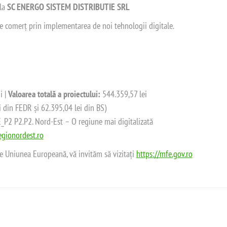
 la
SC ENERGO SISTEM DISTRIBUTIE SRL
 de comerț prin implementarea de noi tehnologii digitale.
i |
Valoarea totală a proiectului:
544.359,57 lei
i din FEDR și 62.395,04 lei din BS)
2 P2.P2. Nord-Est – O regiune mai digitalizată
gionordest.ro
de Uniunea Europeană, vă invităm să vizitați
https://mfe.gov.ro