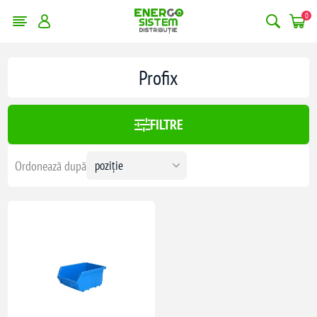
0
Profix
FILTRE
Ordonează după
cod 656038