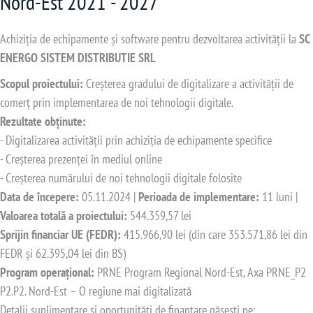
Nord-Est 2021 - 2027
Achiziția de echipamente și software pentru dezvoltarea activității la
SC
ENERGO SISTEM DISTRIBUTIE SRL
Scopul proiectului:
Creșterea gradului de digitalizare a activității de
comerț prin implementarea de noi tehnologii digitale.
Rezultate obținute:
- Digitalizarea activității prin achiziția de echipamente specifice
- Creșterea prezenței în mediul online
- Creșterea numărului de noi tehnologii digitale folosite
Data de începere:
05.11.2024 |
Perioada de implementare:
11 luni |
Valoarea totală a proiectului:
544.359,57 lei
Sprijin financiar UE (FEDR):
415.966,90 lei (din care 353.571,86 lei din
FEDR și 62.395,04 lei din BS)
Program operațional:
PRNE Program Regional Nord-Est, Axa PRNE_P2
P2.P2. Nord-Est – O regiune mai digitalizată
Detalii suplimentare și oportunități de finanțare găsești pe: