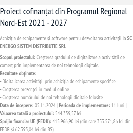
Proiect cofinanțat din Programul Regional
Nord-Est 2021 - 2027
Achiziția de echipamente și software pentru dezvoltarea activității la
SC
ENERGO SISTEM DISTRIBUTIE SRL
Scopul proiectului:
Creșterea gradului de digitalizare a activității de
comerț prin implementarea de noi tehnologii digitale.
Rezultate obținute:
- Digitalizarea activității prin achiziția de echipamente specifice
- Creșterea prezenței în mediul online
- Creșterea numărului de noi tehnologii digitale folosite
Data de începere:
05.11.2024 |
Perioada de implementare:
11 luni |
Valoarea totală a proiectului:
544.359,57 lei
Sprijin financiar UE (FEDR):
415.966,90 lei (din care 353.571,86 lei din
FEDR și 62.395,04 lei din BS)