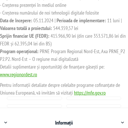
- Creșterea prezenței în mediul online
- Creșterea numărului de noi tehnologii digitale folosite
Data de începere:
05.11.2024 |
Perioada de implementare:
11 luni |
Valoarea totală a proiectului:
544.359,57 lei
Sprijin financiar UE (FEDR):
415.966,90 lei (din care 353.571,86 lei din
FEDR și 62.395,04 lei din BS)
Program operațional:
PRNE Program Regional Nord-Est, Axa PRNE_P2
P2.P2. Nord-Est – O regiune mai digitalizată
Detalii suplimentare și oportunități de finanțare găsești pe:
www.regionordest.ro
Pentru informații detaliate despre celelalte programe cofinanțate de
Uniunea Europeană, vă invităm să vizitați
https://mfe.gov.ro
Informații