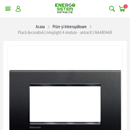
0
Acasa
Prize și întrerupătoare
Placă decorativă Livinglight 4 module - antracit LNA4804AR