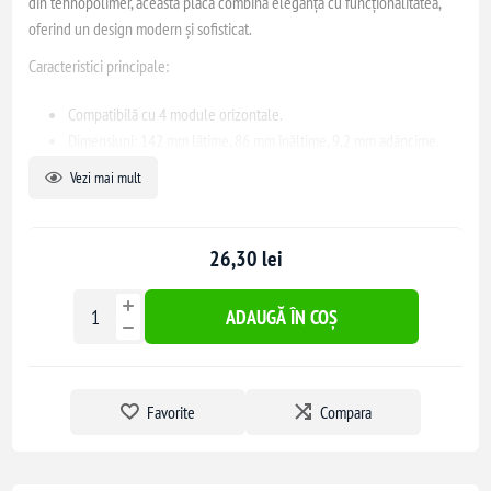
din tehnopolimer, această placă combină eleganța cu funcționalitatea,
oferind un design modern și sofisticat.
Caracteristici principale:
Compatibilă cu 4 module orizontale.
Dimensiuni: 142 mm lățime, 86 mm înălțime, 9,2 mm adâncime.
Material: tehnopolimer fără halogeni, finisaj mat.
Vezi mai mult
Montaj: orizontal, prin fixare prin clipsare.
Temperatura de operare: -5°C până la 50°C.
26,30 lei
Placa este potrivită pentru utilizare în interior și se integrează perfect în
orice decor modern.
ADAUGĂ ÎN COȘ
Favorite
Compara