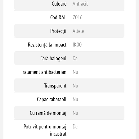
Culoare
Antracit
Cod RAL
7016
Protecții
Altele
Rezistență la impact
IK00
Fără halogeni
Da
Tratament antibacterian
Nu
Transparent
Nu
Capac rabatabil
Nu
Cu ramă de montaj
Nu
Potrivit pentru montaj
Da
încastrat