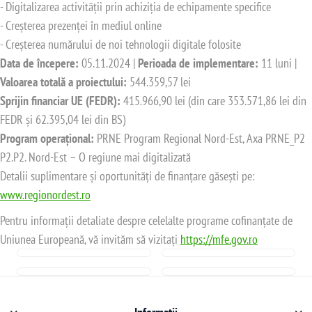
- Digitalizarea activității prin achiziția de echipamente specifice
- Creșterea prezenței în mediul online
- Creșterea numărului de noi tehnologii digitale folosite
Data de începere:
05.11.2024 |
Perioada de implementare:
11 luni |
Valoarea totală a proiectului:
544.359,57 lei
Sprijin financiar UE (FEDR):
415.966,90 lei (din care 353.571,86 lei din
FEDR și 62.395,04 lei din BS)
Program operațional:
PRNE Program Regional Nord-Est, Axa PRNE_P2
P2.P2. Nord-Est – O regiune mai digitalizată
Detalii suplimentare și oportunități de finanțare găsești pe:
www.regionordest.ro
Pentru informații detaliate despre celelalte programe cofinanțate de
Uniunea Europeană, vă invităm să vizitați
https://mfe.gov.ro