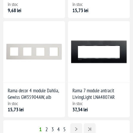
în stoc
în stoc
9,68 lei
15,73 lei
Rama decor 4 module Dahlia,
Rama 7 module antracit
Gewiss GW35904AW, alb
LivingLight LNA4807AR
în stoc
în stoc
15,73 lei
37,34 lei
1
2
3
4
5