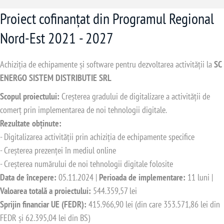
Proiect cofinanțat din Programul Regional
Nord-Est 2021 - 2027
Achiziția de echipamente și software pentru dezvoltarea activității la
SC
ENERGO SISTEM DISTRIBUTIE SRL
Scopul proiectului:
Creșterea gradului de digitalizare a activității de
comerț prin implementarea de noi tehnologii digitale.
Rezultate obținute:
- Digitalizarea activității prin achiziția de echipamente specifice
- Creșterea prezenței în mediul online
- Creșterea numărului de noi tehnologii digitale folosite
Data de începere:
05.11.2024 |
Perioada de implementare:
11 luni |
Valoarea totală a proiectului:
544.359,57 lei
Sprijin financiar UE (FEDR):
415.966,90 lei (din care 353.571,86 lei din
FEDR și 62.395,04 lei din BS)