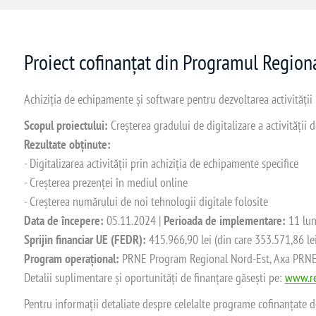
Proiect cofinanțat din Programul Regio
Achiziția de echipamente și software pentru dezvoltarea activității
Scopul proiectului:
Creșterea gradului de digitalizare a activității
Rezultate obținute:
- Digitalizarea activității prin achiziția de echipamente specifice
- Creșterea prezenței în mediul online
- Creșterea numărului de noi tehnologii digitale folosite
Data de începere:
05.11.2024 |
Perioada de implementare:
11 lun
Sprijin financiar UE (FEDR):
415.966,90 lei (din care 353.571,86 le
Program operațional:
PRNE Program Regional Nord-Est, Axa PRNE_P
Detalii suplimentare și oportunități de finanțare găsești pe:
www.re
Pentru informații detaliate despre celelalte programe cofinanțate 