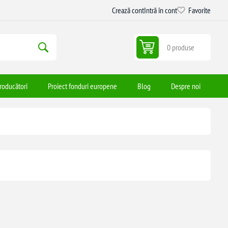
Crează cont
Intră în cont
Favorite
0 produse
roducători
Proiect fonduri europene
Blog
Despre noi