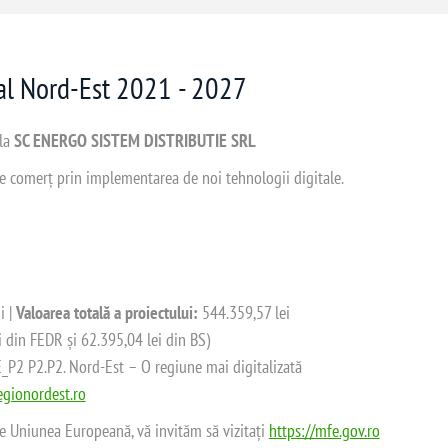
nal Nord-Est 2021 - 2027
 la
SC ENERGO SISTEM DISTRIBUTIE SRL
 de comerț prin implementarea de noi tehnologii digitale.
i |
Valoarea totală a proiectului:
544.359,57 lei
i din FEDR și 62.395,04 lei din BS)
2 P2.P2. Nord-Est – O regiune mai digitalizată
gionordest.ro
de Uniunea Europeană, vă invităm să vizitați
https://mfe.gov.ro