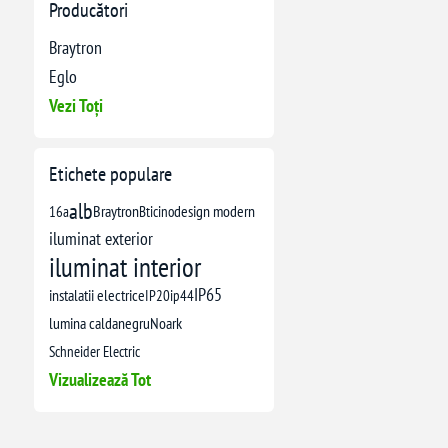
Producători
Braytron
Eglo
Vezi Toți
Etichete populare
alb
16a
Braytron
Bticino
design modern
iluminat exterior
iluminat interior
IP65
instalatii electrice
IP20
ip44
lumina calda
negru
Noark
Schneider Electric
Vizualizează Tot