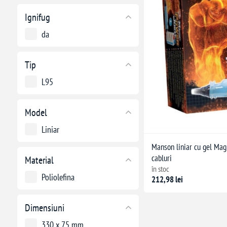
Ignifug
da
Tip
L95
Model
Liniar
Manson liniar cu gel Mag
cabluri
Material
în stoc
Poliolefina
212,98 lei
Dimensiuni
330 x 75 mm