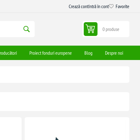
Crează cont
Intră în cont
Favorite
0 produse
roducători
Proiect fonduri europene
Blog
Despre noi