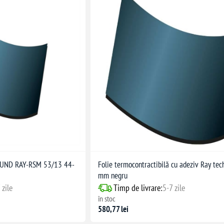
UND RAY-RSM 53/13 44-
Folie termocontractibilă cu adeziv Ray te
mm negru
 zile
Timp de livrare:
5-7 zile
în stoc
580,77 lei