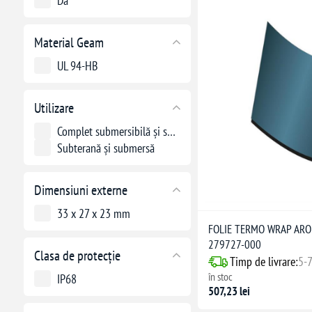
Da
Material Geam
UL 94-HB
Utilizare
Complet submersibilă și subterană
Subterană și submersă
Dimensiuni externe
33 x 27 x 23 mm
FOLIE TERMO WRAP ARO
279727-000
Clasa de protecție
Timp de livrare:
5-7
în stoc
IP68
507,23 lei