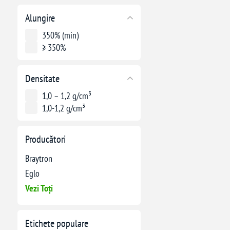
Alungire
350% (min)
≥ 350%
Densitate
1,0 – 1,2 g/cm³
1,0-1,2 g/cm³
Producători
Braytron
Eglo
Vezi Toți
Etichete populare