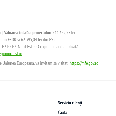
i |
Valoarea totală a proiectului:
544.359,57 lei
i din FEDR și 62.395,04 lei din BS)
2 P2.P2. Nord-Est – O regiune mai digitalizată
gionordest.ro
de Uniunea Europeană, vă invităm să vizitați
https://mfe.gov.ro
Serviciu clienți
Caută