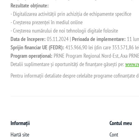
Rezultate obținute:
- Digitalizarea activității prin achiziția de echipamente specifice
- Creșterea prezenței în mediul online
- Creșterea numărului de noi tehnologii digitale folosite
Data de începere:
05.11.2024 |
Perioada de implementare:
11 lun
Sprijin financiar UE (FEDR):
415.966,90 lei (din care 353.571,86 le
Program operațional:
PRNE Program Regional Nord-Est, Axa PRNE_P
Detalii suplimentare și oportunități de finanțare găsești pe:
www.re
Pentru informații detaliate despre celelalte programe cofinanțate 
Informații
Contul meu
Hartă site
Cont