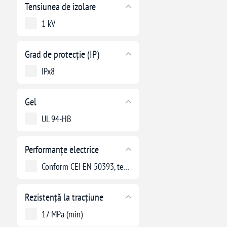
Tensiunea de izolare
1 kV
Grad de protecție (IP)
IPx8
Gel
UL 94-HB
Performanțe electrice
Conform CEI EN 50393, testată sub presiune de apă
Rezistență la tracțiune
17 MPa (min)