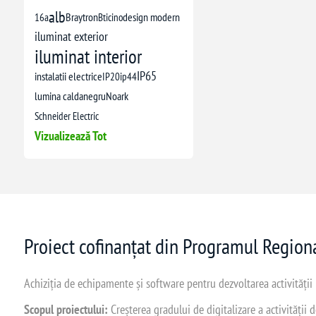
alb
16a
Braytron
Bticino
design modern
iluminat exterior
iluminat interior
IP65
instalatii electrice
IP20
ip44
lumina calda
negru
Noark
Schneider Electric
Vizualizează Tot
Proiect cofinanțat din Programul Regio
Achiziția de echipamente și software pentru dezvoltarea activității
Scopul proiectului:
Creșterea gradului de digitalizare a activității