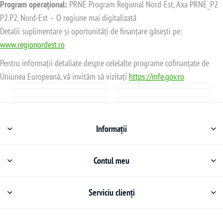
Program operațional:
PRNE Program Regional Nord-Est, Axa PRNE_P2
P2.P2. Nord-Est – O regiune mai digitalizată
Detalii suplimentare și oportunități de finanțare găsești pe:
www.regionordest.ro
Pentru informații detaliate despre celelalte programe cofinanțate de
Uniunea Europeană, vă invităm să vizitați
https://mfe.gov.ro
Informații
Contul meu
Serviciu clienți