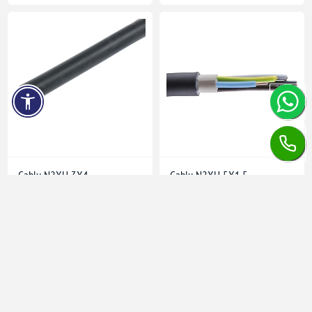
Cablu N2XH 3X4
Cablu N2XH 5X1.5
Timp de livrare:
5-7 zile
în stoc
în stoc
Cerere preț
Cerere preț