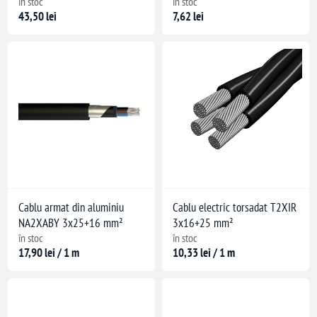
în stoc
în stoc
43,50 lei
7,62 lei
Cablu armat din aluminiu
Cablu electric torsadat T2XIR
NA2XABY 3x25+16 mm²
3x16+25 mm²
în stoc
în stoc
17,90 lei / 1 m
10,33 lei / 1 m