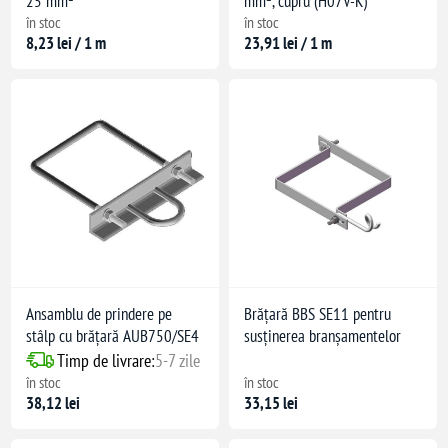
25 mm²
mm², cupru (H07V-K)
în stoc
în stoc
8,23 lei / 1 m
23,91 lei / 1 m
Ansamblu de prindere pe
Brățară BBS SE11 pentru
stâlp cu brățară AUB750/SE4
susținerea branșamentelor
Timp de livrare:
5-7 zile
în stoc
în stoc
38,12 lei
33,15 lei