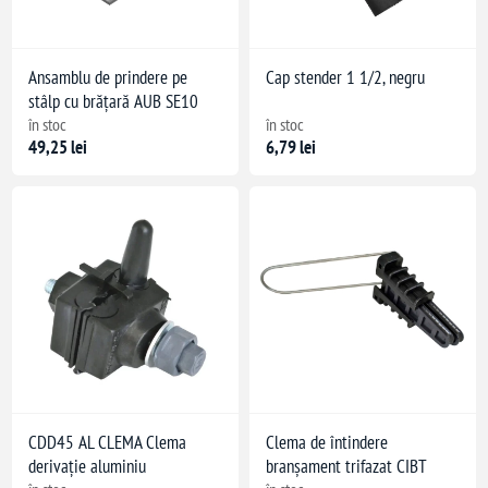
Ansamblu de prindere pe
Cap stender 1 1/2, negru
stâlp cu brățară AUB SE10
în stoc
în stoc
49,25 lei
6,79 lei
CDD45 AL CLEMA Clema
Clema de întindere
derivație aluminiu
branșament trifazat CIBT