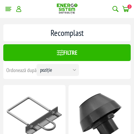
0
erge filtrele
Recomplast
:
329,00 lei
FILTRE
329
Ordonează după