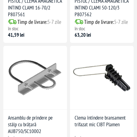
PISTOL / CLEMA AMAGNETICA
PISTOL / CLEMA AMAGNETICA
INTIND CLAMI 16-70/2
INTIND CLAMI 50-120/3
P807561
P807562
Timp de livrare:
5-7 zile
Timp de livrare:
5-7 zile
în stoc
în stoc
41,59 lei
63,20 lei
Ansamblu de prindere pe
Clema întindere bransament
stâlp cu brățară
trifazat mic CIBT Plamen
AUB750/SC10002