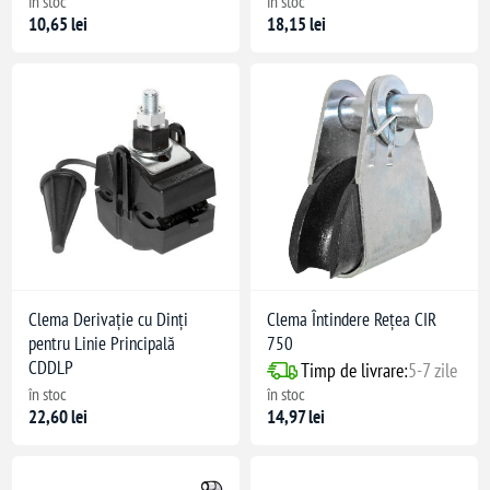
în stoc
în stoc
10,65 lei
18,15 lei
Clema Derivație cu Dinți
Clema Întindere Rețea CIR
pentru Linie Principală
750
CDDLP
Timp de livrare:
5-7 zile
în stoc
în stoc
22,60 lei
14,97 lei