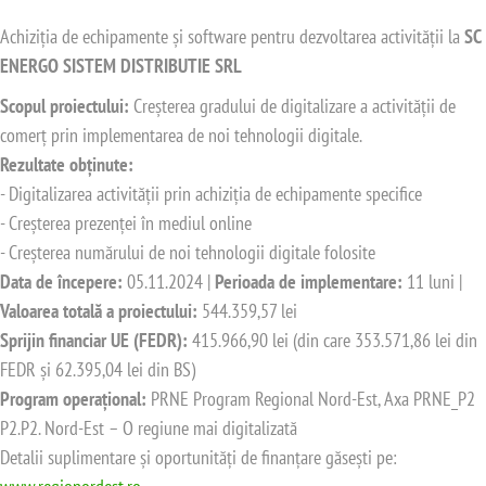
Achiziția de echipamente și software pentru dezvoltarea activității la
SC
ENERGO SISTEM DISTRIBUTIE SRL
Scopul proiectului:
Creșterea gradului de digitalizare a activității de
comerț prin implementarea de noi tehnologii digitale.
Rezultate obținute:
- Digitalizarea activității prin achiziția de echipamente specifice
- Creșterea prezenței în mediul online
- Creșterea numărului de noi tehnologii digitale folosite
Data de începere:
05.11.2024 |
Perioada de implementare:
11 luni |
Valoarea totală a proiectului:
544.359,57 lei
Sprijin financiar UE (FEDR):
415.966,90 lei (din care 353.571,86 lei din
FEDR și 62.395,04 lei din BS)
Program operațional:
PRNE Program Regional Nord-Est, Axa PRNE_P2
P2.P2. Nord-Est – O regiune mai digitalizată
Detalii suplimentare și oportunități de finanțare găsești pe: