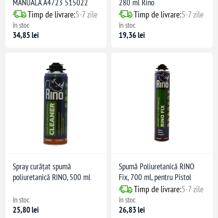
MANUALA A4723 515022
280 ml Rino
Timp de livrare:
5-7 zile
Timp de livrare:
5-7 zile
în stoc
în stoc
34,85 lei
19,36 lei
Spray curățat spumă
Spumă Poliuretanică RINO
poliuretanică RINO, 500 ml
Fix, 700 ml, pentru Pistol
Timp de livrare:
5-7 zile
în stoc
în stoc
25,80 lei
26,83 lei