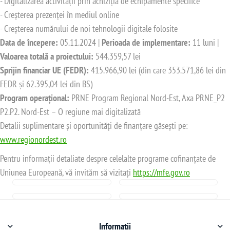
- Digitalizarea activității prin achiziția de echipamente specifice
- Creșterea prezenței în mediul online
- Creșterea numărului de noi tehnologii digitale folosite
Data de începere:
05.11.2024 |
Perioada de implementare:
11 luni |
Valoarea totală a proiectului:
544.359,57 lei
Sprijin financiar UE (FEDR):
415.966,90 lei (din care 353.571,86 lei din
FEDR și 62.395,04 lei din BS)
Program operațional:
PRNE Program Regional Nord-Est, Axa PRNE_P2
P2.P2. Nord-Est – O regiune mai digitalizată
Detalii suplimentare și oportunități de finanțare găsești pe:
www.regionordest.ro
Pentru informații detaliate despre celelalte programe cofinanțate de
Uniunea Europeană, vă invităm să vizitați
https://mfe.gov.ro
Informații