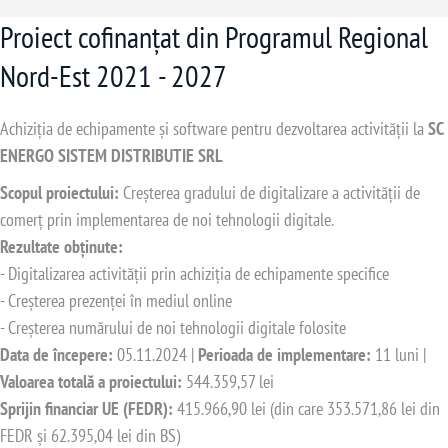
Proiect cofinanțat din Programul Regional
Nord-Est 2021 - 2027
Achiziția de echipamente și software pentru dezvoltarea activității la
SC
ENERGO SISTEM DISTRIBUTIE SRL
Scopul proiectului:
Creșterea gradului de digitalizare a activității de
comerț prin implementarea de noi tehnologii digitale.
Rezultate obținute:
- Digitalizarea activității prin achiziția de echipamente specifice
- Creșterea prezenței în mediul online
- Creșterea numărului de noi tehnologii digitale folosite
Data de începere:
05.11.2024 |
Perioada de implementare:
11 luni |
Valoarea totală a proiectului:
544.359,57 lei
Sprijin financiar UE (FEDR):
415.966,90 lei (din care 353.571,86 lei din
FEDR și 62.395,04 lei din BS)