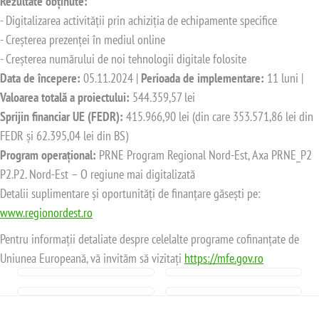
Rezultate obținute:
- Digitalizarea activității prin achiziția de echipamente specifice
- Creșterea prezenței în mediul online
- Creșterea numărului de noi tehnologii digitale folosite
Data de începere:
05.11.2024 |
Perioada de implementare:
11 luni |
Valoarea totală a proiectului:
544.359,57 lei
Sprijin financiar UE (FEDR):
415.966,90 lei (din care 353.571,86 lei din
FEDR și 62.395,04 lei din BS)
Program operațional:
PRNE Program Regional Nord-Est, Axa PRNE_P2
P2.P2. Nord-Est – O regiune mai digitalizată
Detalii suplimentare și oportunități de finanțare găsești pe:
www.regionordest.ro
Pentru informații detaliate despre celelalte programe cofinanțate de
Uniunea Europeană, vă invităm să vizitați
https://mfe.gov.ro