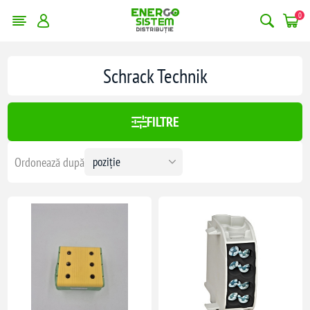
0
erge filtrele
Schrack Technik
:
133,00 lei
FILTRE
133
Ordonează după