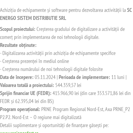
Achiziția de echipamente și software pentru dezvoltarea activității la
SC
ENERGO SISTEM DISTRIBUTIE SRL
Scopul proiectului:
Creșterea gradului de digitalizare a activității de
comerț prin implementarea de noi tehnologii digitale.
Rezultate obținute:
- Digitalizarea activității prin achiziția de echipamente specifice
- Creșterea prezenței în mediul online
- Creșterea numărului de noi tehnologii digitale folosite
Data de începere:
05.11.2024 |
Perioada de implementare:
11 luni |
Valoarea totală a proiectului:
544.359,57 lei
Sprijin financiar UE (FEDR):
415.966,90 lei (din care 353.571,86 lei din
FEDR și 62.395,04 lei din BS)
Program operațional:
PRNE Program Regional Nord-Est, Axa PRNE_P2
P2.P2. Nord-Est – O regiune mai digitalizată
Detalii suplimentare și oportunități de finanțare găsești pe: