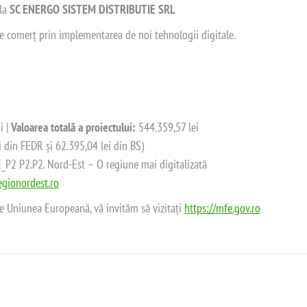
 la
SC ENERGO SISTEM DISTRIBUTIE SRL
 de comerț prin implementarea de noi tehnologii digitale.
i |
Valoarea totală a proiectului:
544.359,57 lei
i din FEDR și 62.395,04 lei din BS)
2 P2.P2. Nord-Est – O regiune mai digitalizată
gionordest.ro
de Uniunea Europeană, vă invităm să vizitați
https://mfe.gov.ro