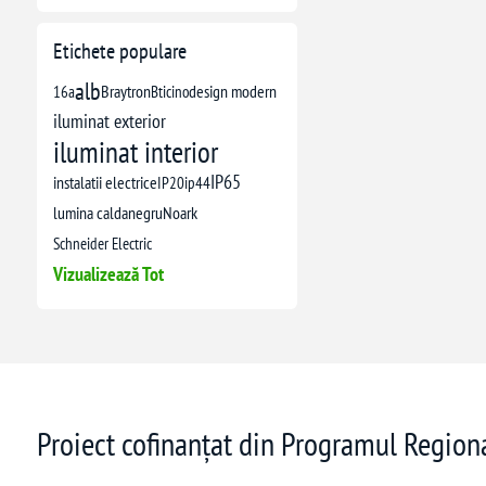
Etichete populare
alb
16a
Braytron
Bticino
design modern
iluminat exterior
iluminat interior
IP65
instalatii electrice
IP20
ip44
lumina calda
negru
Noark
Schneider Electric
Vizualizează Tot
Proiect cofinanțat din Programul Regio