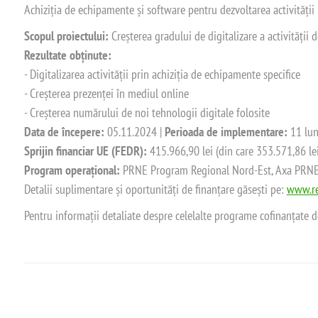
Achiziția de echipamente și software pentru dezvoltarea activității
Scopul proiectului:
Creșterea gradului de digitalizare a activității
Rezultate obținute:
- Digitalizarea activității prin achiziția de echipamente specifice
- Creșterea prezenței în mediul online
- Creșterea numărului de noi tehnologii digitale folosite
Data de începere:
05.11.2024 |
Perioada de implementare:
11 lun
Sprijin financiar UE (FEDR):
415.966,90 lei (din care 353.571,86 le
Program operațional:
PRNE Program Regional Nord-Est, Axa PRNE_P
Detalii suplimentare și oportunități de finanțare găsești pe:
www.re
Pentru informații detaliate despre celelalte programe cofinanțate 