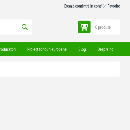
Crează cont
Intră în cont
Favorite
0 produse
roducători
Proiect fonduri europene
Blog
Despre noi