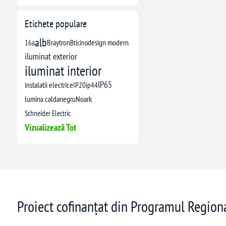
Etichete populare
alb
16a
Braytron
Bticino
design modern
iluminat exterior
iluminat interior
IP65
instalatii electrice
IP20
ip44
lumina calda
negru
Noark
Schneider Electric
Vizualizează Tot
Proiect cofinanțat din Programul Regio