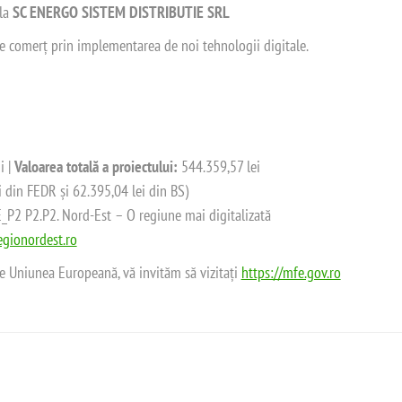
 la
SC ENERGO SISTEM DISTRIBUTIE SRL
 de comerț prin implementarea de noi tehnologii digitale.
i |
Valoarea totală a proiectului:
544.359,57 lei
i din FEDR și 62.395,04 lei din BS)
2 P2.P2. Nord-Est – O regiune mai digitalizată
gionordest.ro
de Uniunea Europeană, vă invităm să vizitați
https://mfe.gov.ro