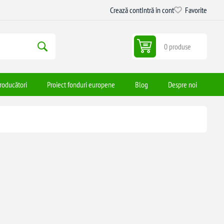
Crează cont
Intră în cont
Favorite
0 produse
roducători
Proiect fonduri europene
Blog
Despre noi