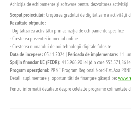
Achiziția de echipamente și software pentru dezvoltarea activității
Scopul proiectului:
Creșterea gradului de digitalizare a activității
Rezultate obținute:
- Digitalizarea activității prin achiziția de echipamente specifice
- Creșterea prezenței în mediul online
- Creșterea numărului de noi tehnologii digitale folosite
Data de începere:
05.11.2024 |
Perioada de implementare:
11 lun
Sprijin financiar UE (FEDR):
415.966,90 lei (din care 353.571,86 le
Program operațional:
PRNE Program Regional Nord-Est, Axa PRNE_P
Detalii suplimentare și oportunități de finanțare găsești pe:
www.re
Pentru informații detaliate despre celelalte programe cofinanțate 