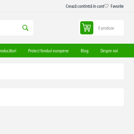
Crează cont
Intră în cont
Favorite
0 produse
roducători
Proiect fonduri europene
Blog
Despre noi