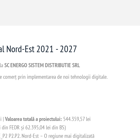
nal Nord-Est 2021 - 2027
 la
SC ENERGO SISTEM DISTRIBUTIE SRL
 de comerț prin implementarea de noi tehnologii digitale.
i |
Valoarea totală a proiectului:
544.359,57 lei
i din FEDR și 62.395,04 lei din BS)
2 P2.P2. Nord-Est – O regiune mai digitalizată