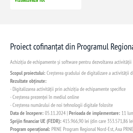
Proiect cofinanțat din Programul Regio
Achiziția de echipamente și software pentru dezvoltarea activității
Scopul proiectului:
Creșterea gradului de digitalizare a activității
Rezultate obținute:
- Digitalizarea activității prin achiziția de echipamente specifice
- Creșterea prezenței în mediul online
- Creșterea numărului de noi tehnologii digitale folosite
Data de începere:
05.11.2024 |
Perioada de implementare:
11 lun
Sprijin financiar UE (FEDR):
415.966,90 lei (din care 353.571,86 le
Program operațional:
PRNE Program Regional Nord-Est, Axa PRNE_P