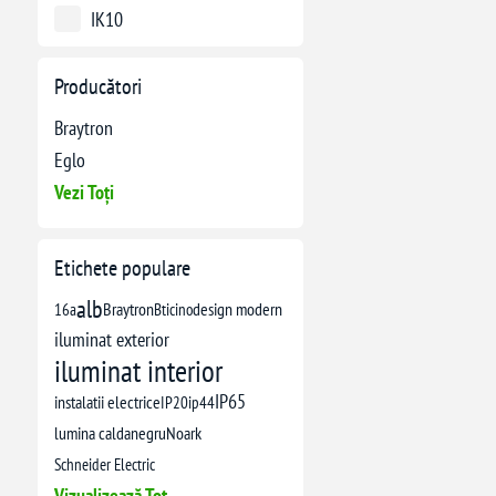
IK10
Producători
Braytron
Eglo
Vezi Toți
Etichete populare
alb
16a
Braytron
Bticino
design modern
iluminat exterior
iluminat interior
IP65
instalatii electrice
IP20
ip44
lumina calda
negru
Noark
Schneider Electric
Vizualizează Tot