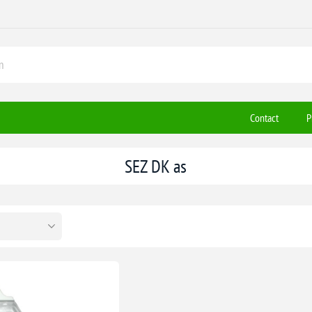
Contact
P
SEZ DK as