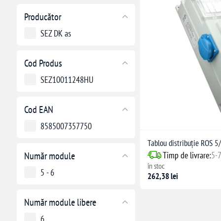
Producător
SEZ DK as
Cod Produs
SEZ10011248HU
Cod EAN
8585007357750
Tablou distribuție ROS 
Timp de livrare:
5-7
Număr module
în stoc
5 - 6
262,38 lei
Număr module libere
6