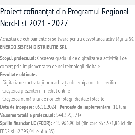
Proiect cofinanțat din Programul Regional
Nord-Est 2021 - 2027
Achiziția de echipamente și software pentru dezvoltarea activității la
SC
ENERGO SISTEM DISTRIBUTIE SRL
Scopul proiectului:
Creșterea gradului de digitalizare a activității de
comerț prin implementarea de noi tehnologii digitale.
Rezultate obținute:
- Digitalizarea activității prin achiziția de echipamente specifice
- Creșterea prezenței în mediul online
- Creșterea numărului de noi tehnologii digitale folosite
Data de începere:
05.11.2024 |
Perioada de implementare:
11 luni |
Valoarea totală a proiectului:
544.359,57 lei
Sprijin financiar UE (FEDR):
415.966,90 lei (din care 353.571,86 lei din
FEDR și 62.395,04 lei din BS)