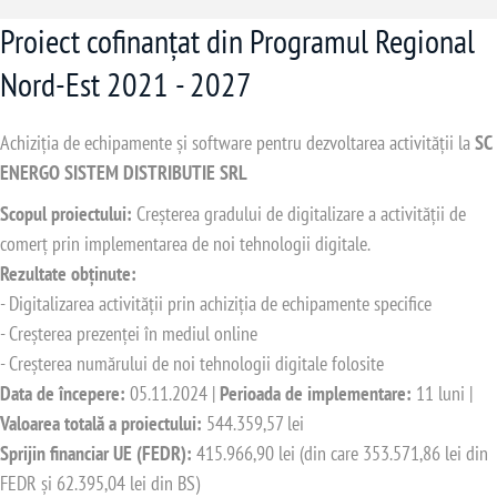
Proiect cofinanțat din Programul Regional
Nord-Est 2021 - 2027
Achiziția de echipamente și software pentru dezvoltarea activității la
SC
ENERGO SISTEM DISTRIBUTIE SRL
Scopul proiectului:
Creșterea gradului de digitalizare a activității de
comerț prin implementarea de noi tehnologii digitale.
Rezultate obținute:
- Digitalizarea activității prin achiziția de echipamente specifice
- Creșterea prezenței în mediul online
- Creșterea numărului de noi tehnologii digitale folosite
Data de începere:
05.11.2024 |
Perioada de implementare:
11 luni |
Valoarea totală a proiectului:
544.359,57 lei
Sprijin financiar UE (FEDR):
415.966,90 lei (din care 353.571,86 lei din
FEDR și 62.395,04 lei din BS)